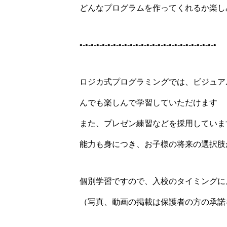
どんなプログラムを作ってくれるか楽し
•-•-•-•-•-•-•-•-•-•-•-•-•-•-•-•-•-•-•-•-•-•-•-•-•
ロジカ式プログラミングでは、ビジュア
んでも楽しんで学習️していただけます
また、プレゼン練習などを採用していま
能力も身につき、お子様の将来の選択肢
個別学習ですので、入校のタイミングに
（写真、動画の掲載は保護者の方の承諾