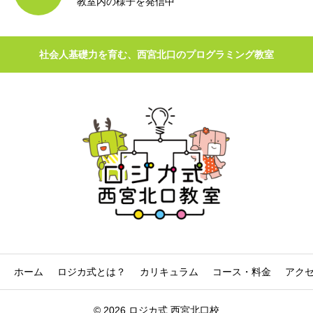
教室内の様子を発信中
社会人基礎力を育む、西宮北口のプログラミング教室
ホーム
ロジカ式とは？
カリキュラム
コース・料金
アク
© 2026 ロジカ式 西宮北口校