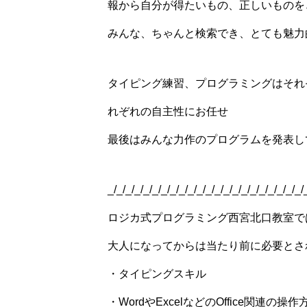
報から自分が得たいもの、正しいものを
みんな、ちゃんと検索でき、とても魅力
タイピング練習、プログラミングはそれ
れぞれの自主性にお任せ
最後はみんな力作のプログラムを発表し
_/_/_/_/_/_/_/_/_/_/_/_/_/_/_/_/_/_/_/_/_/_/
ロジカ式プログラミング西宮北口教室で
大人になってからは当たり前に必要とさ
・タイピングスキル
・WordやExcelなどのOffice関連の操作