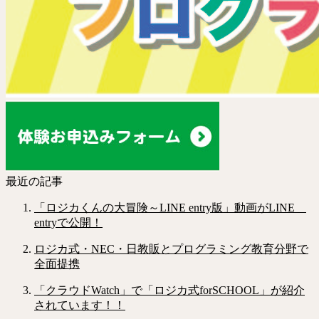
最近の記事
「ロジカくんの大冒険～LINE entry版」動画がLINE
entryで公開！
ロジカ式・NEC・日教販とプログラミング教育分野で
全面提携
「クラウドWatch」で「ロジカ式forSCHOOL」が紹介
されています！！